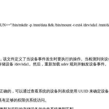
in/mkdir -p /mnt/data && /bin/mount -t ext4 /dev/sda1 /mnt/da
，该文件定义了当设备事件发生时要执行的操作。当检测到块设备 sda1 被添加时，会执
ta 和挂载存储设备 /dev/sda1。然后，重新加载 udev 规则并触发设备事件。
称是正确的，可以通过查看系统的设备列表或使用 UUID 来确定设
且具有足够的权限供系统访问。