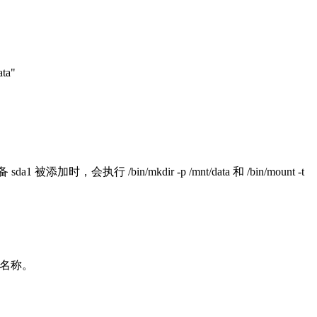
ta"
行 /bin/mkdir -p /mnt/data 和 /bin/mount -t
备名称。