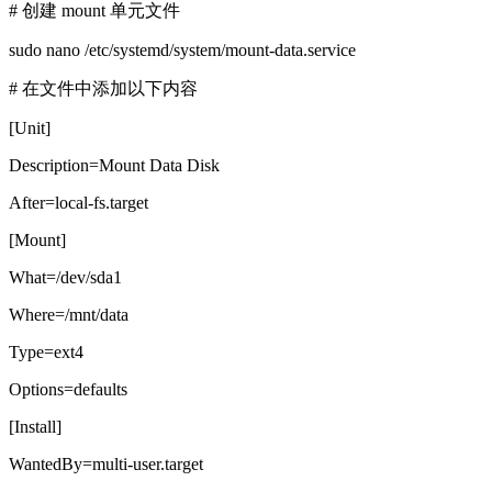
# 创建 mount 单元文件
sudo nano /etc/systemd/system/mount-data.service
# 在文件中添加以下内容
[Unit]
Description=Mount Data Disk
After=local-fs.target
[Mount]
What=/dev/sda1
Where=/mnt/data
Type=ext4
Options=defaults
[Install]
WantedBy=multi-user.target