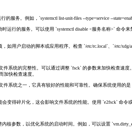
`systemctl list-unit-files --type=service --sta
可以使用 `systemctl disable <服务名称>` 命令来禁用服
脚本或应用程序。检查 `/etc/rc.local`、`/etc/xdg/a
查文件系统的完整性。可以通过调整 `fsck` 的参数来加快检查速度。例如，在 
作，从而加快检查速度。
ux 系统中常用的文件系统之一，它具有较好的性能和可靠性。确保系统使用
会变得碎片化，这会影响文件系统的性能。使用 `e2fsck` 
核参数，以优化系统的启动时间。例如，可以设置 `vm.dirty_expire_centi