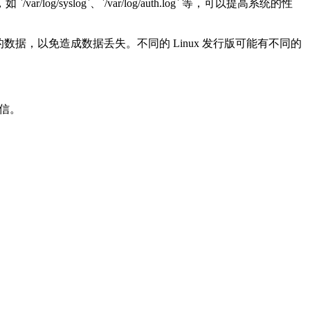
log`、`/var/log/auth.log` 等，可以提高系统的性
据，以免造成数据丢失。不同的 Linux 发行版可能有不同的
盲信。